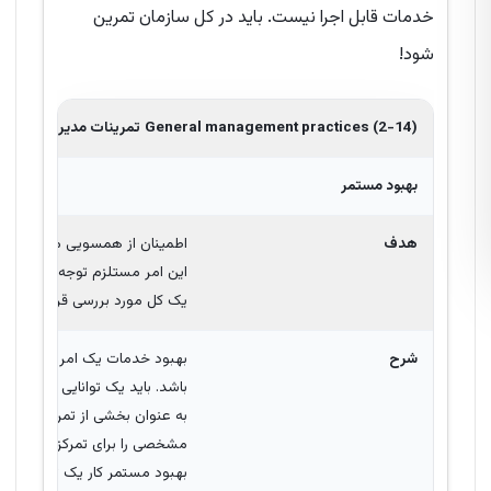
خدمات قابل اجرا نیست. باید در کل سازمان تمرین
شود!
General management practices (2-14)
تمرینات مدیریتی عموم
بهبود مستمر
هدف
اطمینان از همسویی مستمر خدما
این امر مستلزم توجه به تغییر ن
یک کل مورد بررسی قرار گیرد.
شرح
بهبود خدمات یک امر مستمر است
باشد. باید یک توانایی القایی 
به عنوان بخشی از تمرینات بهبو
مشخصی را برای تمرکز بر پیشرف
بهبود مستمر کار یک تیم یا فر